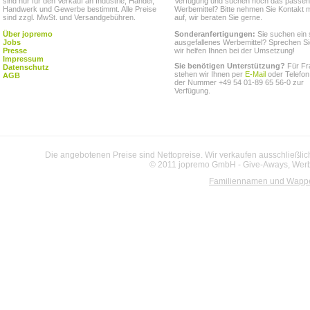
sind nur für den Verkauf an Industrie, Handel,
Verfügung und suchen noch das passe
Handwerk und Gewerbe bestimmt. Alle Preise
Werbemittel? Bitte nehmen Sie Kontakt m
sind zzgl. MwSt. und Versandgebühren.
auf, wir beraten Sie gerne.
Über jopremo
Sonderanfertigungen:
Sie suchen ein 
Jobs
ausgefallenes Werbemittel? Sprechen Si
Presse
wir helfen Ihnen bei der Umsetzung!
Impressum
Sie benötigen Unterstützung?
Für Fr
Datenschutz
stehen wir Ihnen per
E-Mail
oder Telefon
AGB
der Nummer +49 54 01-89 65 56-0 zur
Verfügung.
Die angebotenen Preise sind Nettopreise. Wir verkaufen ausschließlic
© 2011 jopremo GmbH - Give-Aways, Werbe
Familiennamen und Wapp