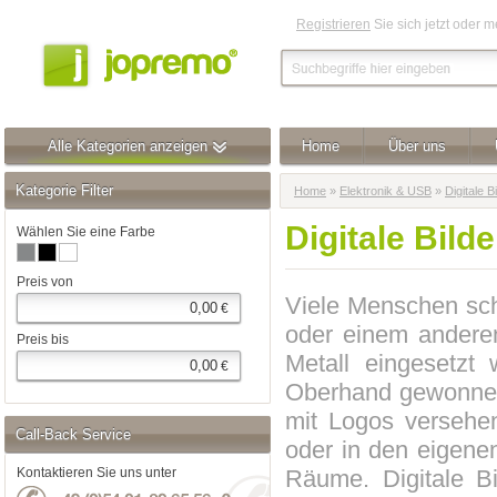
Registrieren
Sie sich jetzt oder 
Alle Kategorien anzeigen
Home
Über uns
Kategorie Filter
Home
»
Elektronik & USB
»
Digitale 
Digitale Bil
Wählen Sie eine Farbe
Preis von
Viele Menschen sch
€
oder einem andere
Preis bis
Metall eingesetzt 
€
Oberhand gewonnen.
mit Logos versehe
Call-Back Service
oder in den eigen
Räume. Digitale Bi
Kontaktieren Sie uns unter