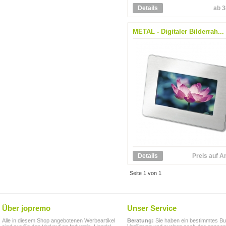
Details
ab 3
METAL - Digitaler Bilderrah...
Details
Preis auf A
Seite 1 von 1
Über jopremo
Unser Service
Alle in diesem Shop angebotenen Werbeartikel
Beratung:
Sie haben ein bestimmtes Bu