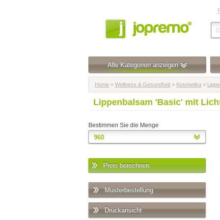
Alle Kategorien anzeigen
Home
»
Wellness & Gesundheit
»
Kosmetika
»
Lippe
Lippenbalsam 'Basic' mit Lich
Bestimmen Sie die Menge
Preis berechnen
Musterbestellung
Druckansicht