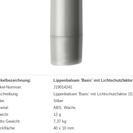
ikelbezeichnung:
Lippenbalsam 'Basic' mit Lichtschutzfaktor
ikel-Nummer:
J19014241
chreibung:
Lippenbalsam 'Basic' mit Lichtschutzfaktor 15,
be:
Silber
erial:
ABS, Wachs
icht:
12 g
tto Gewicht:
7,37 kg
ckfläche:
40 x 10 mm