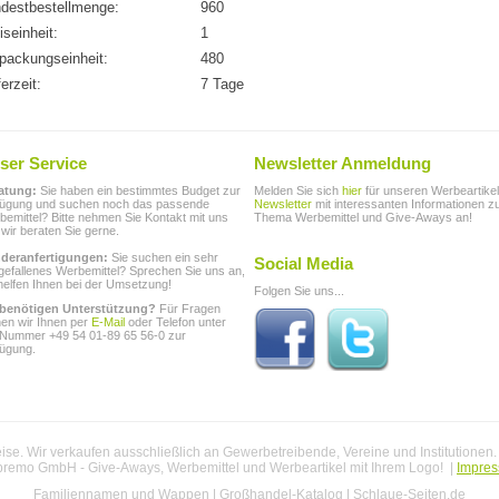
destbestellmenge:
960
iseinheit:
1
packungseinheit:
480
ferzeit:
7 Tage
ser Service
Newsletter Anmeldung
atung:
Sie haben ein bestimmtes Budget zur
Melden Sie sich
hier
für unseren Werbeartikel
fügung und suchen noch das passende
Newsletter
mit interessanten Informationen 
emittel? Bitte nehmen Sie Kontakt mit uns
Thema Werbemittel und Give-Aways an!
 wir beraten Sie gerne.
deranfertigungen:
Sie suchen ein sehr
Social Media
gefallenes Werbemittel? Sprechen Sie uns an,
helfen Ihnen bei der Umsetzung!
Folgen Sie uns...
 benötigen Unterstützung?
Für Fragen
hen wir Ihnen per
E-Mail
oder Telefon unter
 Nummer +49 54 01-89 65 56-0 zur
fügung.
se. Wir verkaufen ausschließlich an Gewerbetreibende, Vereine und Institutionen
premo GmbH - Give-Aways, Werbemittel und Werbeartikel mit Ihrem Logo! |
Impre
Familiennamen und Wappen
|
Großhandel-Katalog
|
Schlaue-Seiten.de