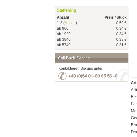
Staffelung
Anzahl
Preis / Stück
1-3 (
Muster
)
0,53 €
ab 960
0,34 €
ab 1920
0,34 €
ab 3840
0,33 €
ab 5740
0,31 €
Call-Back Service
Kontaktieren Sie uns unter
Art
Art
Bes
Far
Mat
Gew
Bru
Dru