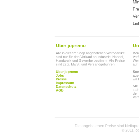
Min
Pre
Ver
Lie
Über jopremo
Un
Alle in diesem Shop angebotenen Werbeartikel
Ber
sind nur für den Verkauf an Industrie, Handel,
Ver
Handwerk und Gewerbe bestimmt. Alle Preise
Werb
sind zzgl. MwSt. und Versandgebühren.
auf,
Über jopremo
Son
Jobs
aus
Presse
wir 
Impressum
Sie
Datenschutz
ste
AGB
der
Ver
Die angebotenen Preise sind Nettoprei
© 2011 jo