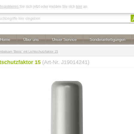
Registrieren
Sie sich jetzt oder melden Sie sich
hier
an
Home
Über uns
Unser Service
Sonderanfertigungen
nbalsam 'Basic' mit Lichtschutzfaktor 15
tschutzfaktor 15
(Art-Nr. J19014241)