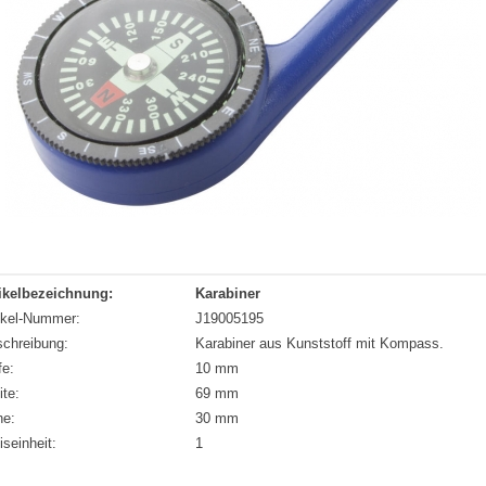
ikelbezeichnung:
Karabiner
ikel-Nummer:
J19005195
chreibung:
Karabiner aus Kunststoff mit Kompass.
fe:
10 mm
ite:
69 mm
he:
30 mm
iseinheit:
1