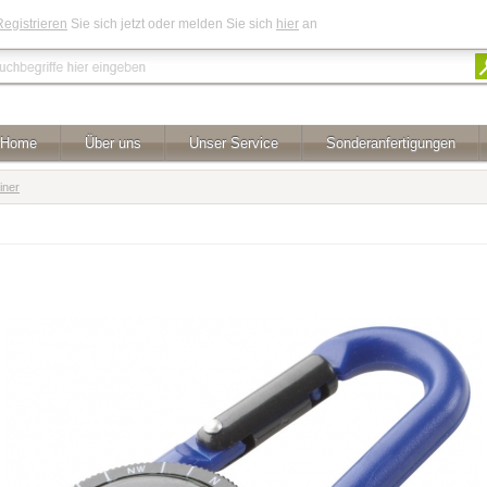
Registrieren
Sie sich jetzt oder melden Sie sich
hier
an
Home
Über uns
Unser Service
Sonderanfertigungen
iner