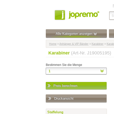
Alle Kategorien anzeigen
Home
»
Anhänger & VIP Bänder
»
Karabiner
»
Karab
Karabiner
(Art-Nr. J19005195)
Bestimmen Sie die Menge
Preis berechnen
Druckansicht
Staffelung