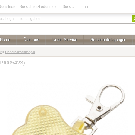
Registrieren
Sie sich jetzt oder melden Sie sich
hier
an
Home
Über uns
Unser Service
Sonderanfertigungen
r
»
Sicherheitsanhänger
J19005423)