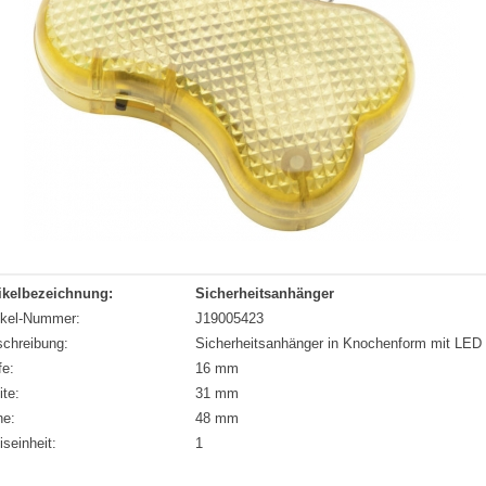
ikelbezeichnung:
Sicherheitsanhänger
ikel-Nummer:
J19005423
chreibung:
Sicherheitsanhänger in Knochenform mit LED Li
fe:
16 mm
ite:
31 mm
he:
48 mm
iseinheit:
1