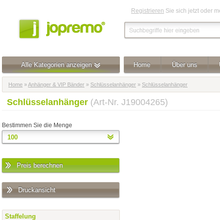
Registrieren
Sie sich jetzt oder 
Alle Kategorien anzeigen
Home
Über uns
Home
»
Anhänger & VIP Bänder
»
Schlüsselanhänger
»
Schlüsselanhänger
Schlüsselanhänger
(Art-Nr. J19004265)
Bestimmen Sie die Menge
Preis berechnen
Druckansicht
Staffelung