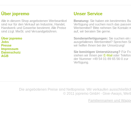
Über jopremo
Unser Service
Alle in diesem Shop angebotenen Werbeartikel
Beratung:
Sie haben ein bestimmtes Bu
sind nur für den Verkauf an Industrie, Handel,
Verfügung und suchen noch das passe
Handwerk und Gewerbe bestimmt. Alle Preise
Werbemittel? Bitte nehmen Sie Kontakt m
sind zzgl. MwSt. und Versandgebühren.
auf, wir beraten Sie gerne.
Über jopremo
Sonderanfertigungen:
Sie suchen ein 
Jobs
ausgefallenes Werbemittel? Sprechen Si
Presse
wir helfen Ihnen bei der Umsetzung!
Impressum
Sie benötigen Unterstützung?
Für Fr
Datenschutz
stehen wir Ihnen per
E-Mail
oder Telefon
AGB
der Nummer +49 54 01-89 65 56-0 zur
Verfügung.
Die angebotenen Preise sind Nettopreise. Wir verkaufen ausschließlic
© 2011 jopremo GmbH - Give-Aways, Werbe
Familiennamen und Wapp