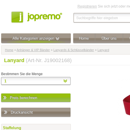
Registrieren
Sie sich jetzt oder 
Alle Kategorien anzeigen
Home
Über uns
Home
»
Anhänger & VIP Bänder
»
Lanyards & Schlüsselbänder
»
Lanyard
Lanyard
(Art-Nr. J19002168)
Bestimmen Sie die Menge
Preis berechnen
Druckansicht
Staffelung