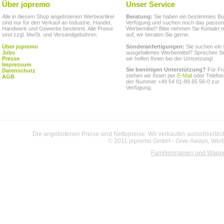
Über jopremo
Unser Service
Alle in diesem Shop angebotenen Werbeartikel
Beratung:
Sie haben ein bestimmtes Bu
sind nur für den Verkauf an Industrie, Handel,
Verfügung und suchen noch das passe
Handwerk und Gewerbe bestimmt. Alle Preise
Werbemittel? Bitte nehmen Sie Kontakt m
sind zzgl. MwSt. und Versandgebühren.
auf, wir beraten Sie gerne.
Über jopremo
Sonderanfertigungen:
Sie suchen ein 
Jobs
ausgefallenes Werbemittel? Sprechen Si
Presse
wir helfen Ihnen bei der Umsetzung!
Impressum
Sie benötigen Unterstützung?
Für Fr
Datenschutz
stehen wir Ihnen per
E-Mail
oder Telefon
AGB
der Nummer +49 54 01-89 65 56-0 zur
Verfügung.
Die angebotenen Preise sind Nettopreise. Wir verkaufen ausschließlic
© 2011 jopremo GmbH - Give-Aways, Werbe
Familiennamen und Wapp