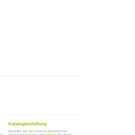
Katalogbestellung
Bestellen Sie
hier
unseren druckfrischen
zum
Werbemittel Katalog oder
blättern
Sie direkt