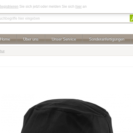
Registrieren
Sie sich jetzt oder melden Sie sich
hier
an
Home
Über uns
Unser Service
Sonderanfertigungen
hut