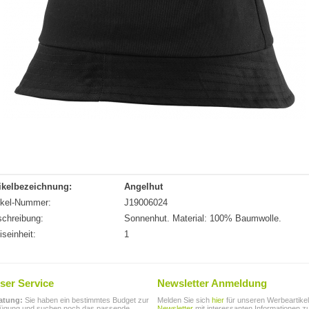
ikelbezeichnung:
Angelhut
ikel-Nummer:
J19006024
chreibung:
Sonnenhut. Material: 100% Baumwolle.
iseinheit:
1
ser Service
Newsletter Anmeldung
atung:
Sie haben ein bestimmtes Budget zur
Melden Sie sich
hier
für unseren Werbeartikel
fügung und suchen noch das passende
Newsletter
mit interessanten Informationen 