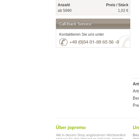
Anzahl
Preis / Stück
ab 5890
1,02 €
Call-Back Service
Kontaktieren Sie uns unter
Art
Art
Bes
Pre
Über jopremo
Un
Alle in diesem Shop angebotenen Werbeartikel
Ber
sind nur für den Verkauf an Industrie, Handel,
Ver