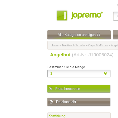
Alle Kategorien anzeigen
Home
»
Textilien & Schuhe
»
Caps & Mützen
»
Angel
Angelhut
(Art-Nr. J19006024)
Bestimmen Sie die Menge
Preis berechnen
Druckansicht
Staffelung