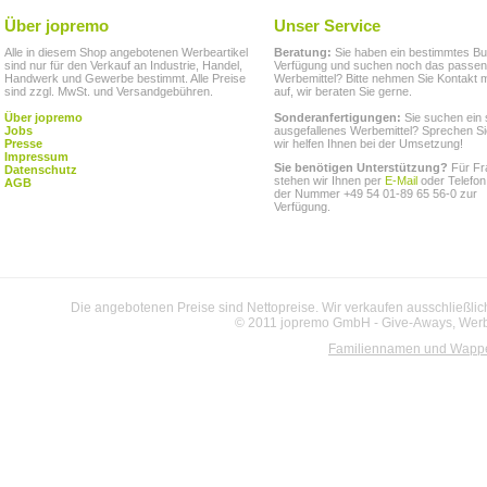
Über jopremo
Unser Service
Alle in diesem Shop angebotenen Werbeartikel
Beratung:
Sie haben ein bestimmtes Bu
sind nur für den Verkauf an Industrie, Handel,
Verfügung und suchen noch das passe
Handwerk und Gewerbe bestimmt. Alle Preise
Werbemittel? Bitte nehmen Sie Kontakt m
sind zzgl. MwSt. und Versandgebühren.
auf, wir beraten Sie gerne.
Über jopremo
Sonderanfertigungen:
Sie suchen ein 
Jobs
ausgefallenes Werbemittel? Sprechen Si
Presse
wir helfen Ihnen bei der Umsetzung!
Impressum
Sie benötigen Unterstützung?
Für Fr
Datenschutz
stehen wir Ihnen per
E-Mail
oder Telefon
AGB
der Nummer +49 54 01-89 65 56-0 zur
Verfügung.
Die angebotenen Preise sind Nettopreise. Wir verkaufen ausschließlic
© 2011 jopremo GmbH - Give-Aways, Werbe
Familiennamen und Wapp