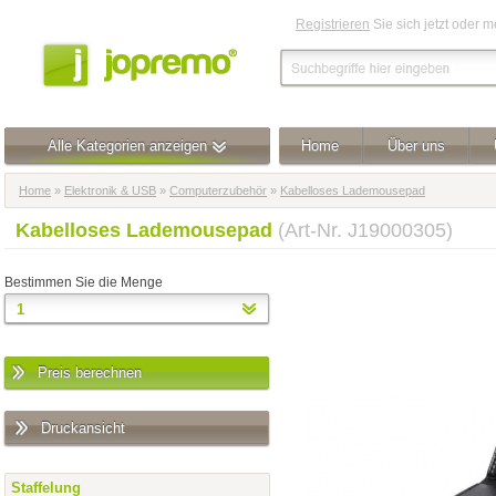
Registrieren
Sie sich jetzt oder 
Alle Kategorien anzeigen
Home
Über uns
Home
»
Elektronik & USB
»
Computerzubehör
»
Kabelloses Lademousepad
Kabelloses Lademousepad
(Art-Nr. J19000305)
Bestimmen Sie die Menge
Preis berechnen
Druckansicht
Staffelung