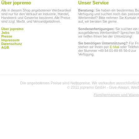
Über jopremo
Unser Service
Alle in diesem Shop angebotenen Werbeartikel
Beratung:
Sie haben ein bestimmtes Bu
sind nur für den Verkauf an Industrie, Handel,
Verfügung und suchen noch das passe
Handwerk und Gewerbe bestimmt. Alle Preise
Werbemittel? Bitte nehmen Sie Kontakt m
sind zzgl. MwSt. und Versandgebühren.
auf, wir beraten Sie gerne.
Über jopremo
Sonderanfertigungen:
Sie suchen ein 
Jobs
ausgefallenes Werbemittel? Sprechen Si
Presse
wir helfen Ihnen bei der Umsetzung!
Impressum
Sie benötigen Unterstützung?
Für Fr
Datenschutz
stehen wir Ihnen per
E-Mail
oder Telefon
AGB
der Nummer +49 54 01-89 65 56-0 zur
Verfügung.
Die angebotenen Preise sind Nettopreise. Wir verkaufen ausschließlic
© 2011 jopremo GmbH - Give-Aways, Werbe
Familiennamen und Wapp