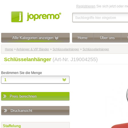
Registrieren
Sie sich jetzt oder 
Alle Kategorien anzeigen
Home
Über uns
Home
»
Anhänger & VIP Bänder
»
Schlüsselanhänger
»
Schlüsselanhänger
Schlüsselanhänger
(Art-Nr. J19004255)
Bestimmen Sie die Menge
Preis berechnen
Druckansicht
Staffelung