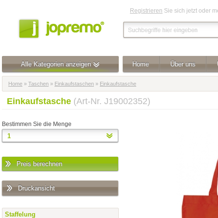
Registrieren
Sie sich jetzt oder 
Alle Kategorien anzeigen
Home
Über uns
Home
»
Taschen
»
Einkaufstaschen
»
Einkaufstasche
Einkaufstasche
(Art-Nr. J19002352)
Bestimmen Sie die Menge
Preis berechnen
Druckansicht
Staffelung