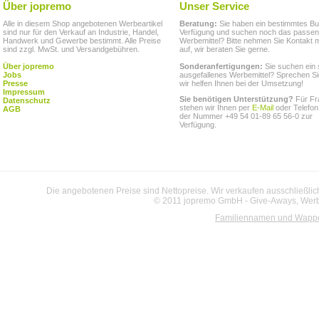
Über jopremo
Unser Service
Alle in diesem Shop angebotenen Werbeartikel
Beratung:
Sie haben ein bestimmtes Bu
sind nur für den Verkauf an Industrie, Handel,
Verfügung und suchen noch das passe
Handwerk und Gewerbe bestimmt. Alle Preise
Werbemittel? Bitte nehmen Sie Kontakt m
sind zzgl. MwSt. und Versandgebühren.
auf, wir beraten Sie gerne.
Über jopremo
Sonderanfertigungen:
Sie suchen ein 
Jobs
ausgefallenes Werbemittel? Sprechen Si
Presse
wir helfen Ihnen bei der Umsetzung!
Impressum
Sie benötigen Unterstützung?
Für Fr
Datenschutz
stehen wir Ihnen per
E-Mail
oder Telefon
AGB
der Nummer +49 54 01-89 65 56-0 zur
Verfügung.
Die angebotenen Preise sind Nettopreise. Wir verkaufen ausschließlic
© 2011 jopremo GmbH - Give-Aways, Werbe
Familiennamen und Wapp