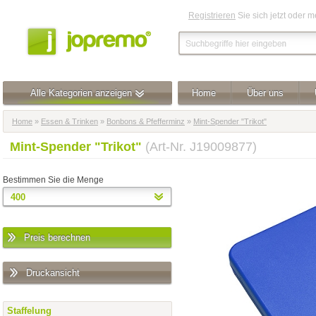
Registrieren
Sie sich jetzt oder 
Alle Kategorien anzeigen
Home
Über uns
Home
»
Essen & Trinken
»
Bonbons & Pfefferminz
»
Mint-Spender "Trikot"
Mint-Spender "Trikot"
(Art-Nr. J19009877)
Bestimmen Sie die Menge
Preis berechnen
Druckansicht
Staffelung