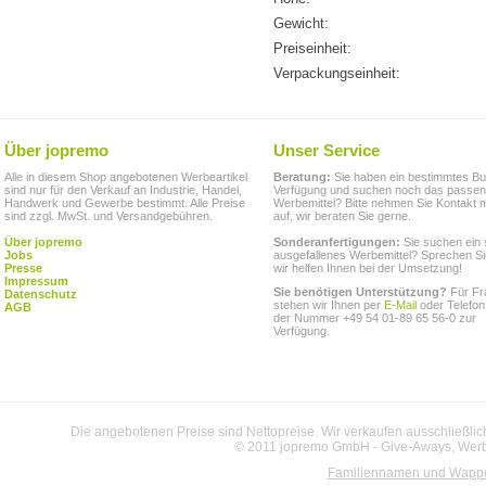
Gewicht:
Preiseinheit:
Verpackungseinheit:
Über jopremo
Unser Service
Alle in diesem Shop angebotenen Werbeartikel
Beratung:
Sie haben ein bestimmtes Bu
sind nur für den Verkauf an Industrie, Handel,
Verfügung und suchen noch das passe
Handwerk und Gewerbe bestimmt. Alle Preise
Werbemittel? Bitte nehmen Sie Kontakt m
sind zzgl. MwSt. und Versandgebühren.
auf, wir beraten Sie gerne.
Über jopremo
Sonderanfertigungen:
Sie suchen ein 
Jobs
ausgefallenes Werbemittel? Sprechen Si
Presse
wir helfen Ihnen bei der Umsetzung!
Impressum
Sie benötigen Unterstützung?
Für Fr
Datenschutz
stehen wir Ihnen per
E-Mail
oder Telefon
AGB
der Nummer +49 54 01-89 65 56-0 zur
Verfügung.
Die angebotenen Preise sind Nettopreise. Wir verkaufen ausschließlic
© 2011 jopremo GmbH - Give-Aways, Werbe
Familiennamen und Wapp